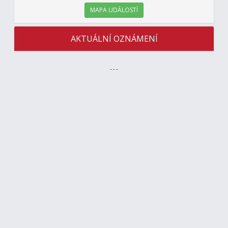
MAPA UDÁLOSTÍ
AKTUÁLNÍ OZNÁMENÍ
---