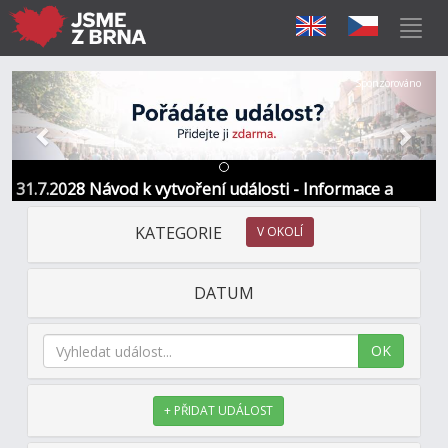
Předchozí
Další
Sponzorováno
31.7.2028 Návod k vytvoření události - Informace a
kontakt
KATEGORIE
V OKOLÍ
DATUM
OK
+ PŘIDAT UDÁLOST