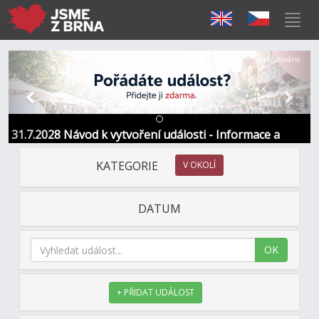
Předchozí
Další
Sponzorováno
31.7.2028 Návod k vytvoření události - Informace a
kontakt
KATEGORIE
V OKOLÍ
DATUM
OK
+ PŘIDAT UDÁLOST