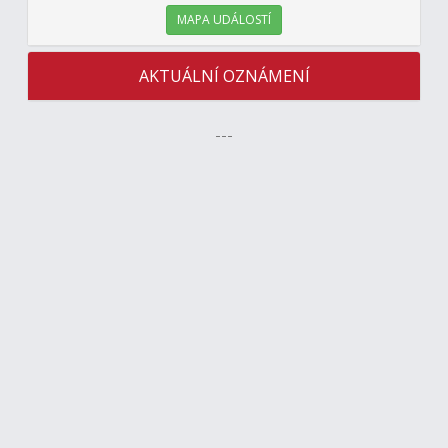
MAPA UDÁLOSTÍ
AKTUÁLNÍ OZNÁMENÍ
---