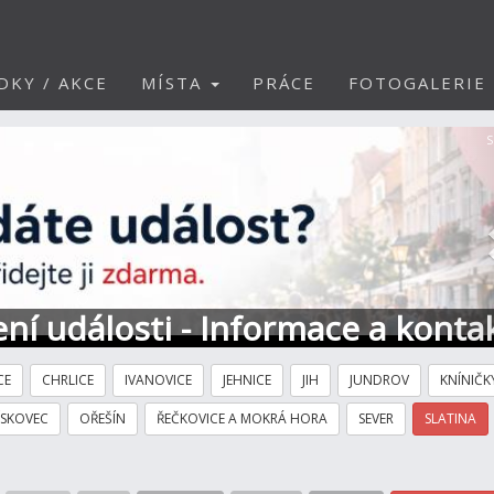
DKY / AKCE
MÍSTA
PRÁCE
FOTOGALERIE
S
ní události - Informace a konta
CE
CHRLICE
IVANOVICE
JEHNICE
JIH
JUNDROV
KNÍNIČK
ÍSKOVEC
OŘEŠÍN
ŘEČKOVICE A MOKRÁ HORA
SEVER
SLATINA