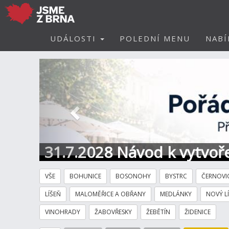
UDÁLOSTI
POLEDNÍ MENU
NABÍ
Předchozí
31.7.2028 Návod k vytvoře
VŠE
BOHUNICE
BOSONOHY
BYSTRC
ČERNOVI
LÍŠEŇ
MALOMĚŘICE A OBŘANY
MEDLÁNKY
NOVÝ L
VINOHRADY
ŽABOVŘESKY
ŽEBĚTÍN
ŽIDENICE