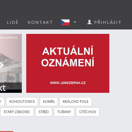
LIDÉ
KONTAKT
PŘIHLÁSIT
Další
ponzorováno
kt
Y
KOHOUTOVICE
KOMÍN
KRÁLOVO POLE
STARÝ LÍSKOVEC
STŘED
TUŘANY
ÚTĚCHOV