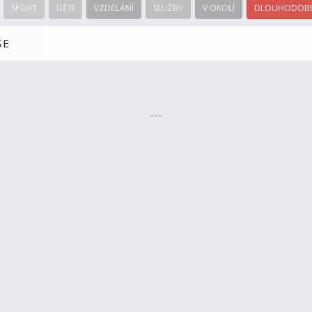
SPORT
DĚTI
VZDĚLÁNÍ
SLUŽBY
V OKOLÍ
DLOUHODOBÉ
ŠE
---