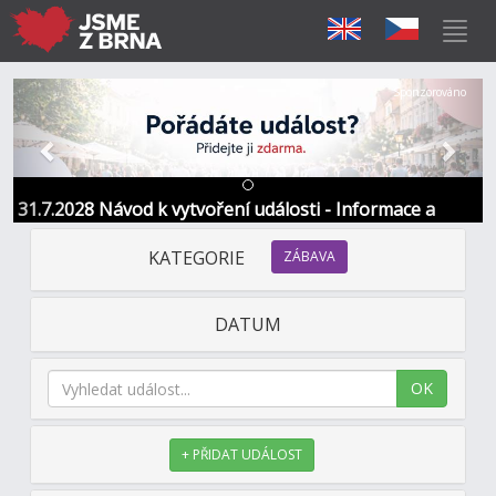
Předchozí
Další
Sponzorováno
31.7.2028 Návod k vytvoření události - Informace a
kontakt
KATEGORIE
ZÁBAVA
DATUM
OK
+ PŘIDAT UDÁLOST