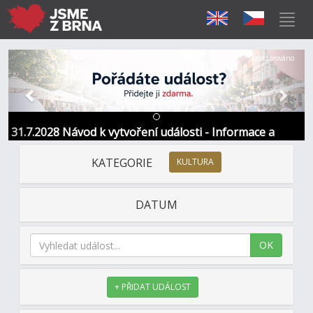
Předchozí
Další
Sponzorováno
31.7.2028 Návod k vytvoření události - Informace a
kontakt
KATEGORIE
KULTURA
DATUM
OK
+ PŘIDAT UDÁLOST