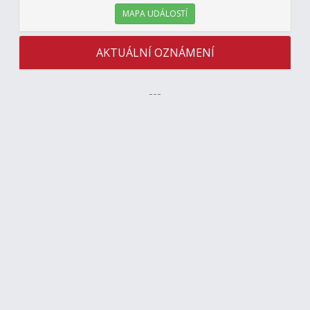
MAPA UDÁLOSTÍ
AKTUÁLNÍ OZNÁMENÍ
---