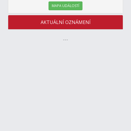
MAPA UDÁLOSTÍ
AKTUÁLNÍ OZNÁMENÍ
---