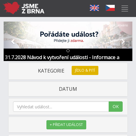
Předchozí
Další
Sponzorováno
31.7.2028 Návod k vytvoření události - Informace a
kontakt
KATEGORIE
JÍDLO & PITÍ
DATUM
OK
+ PŘIDAT UDÁLOST